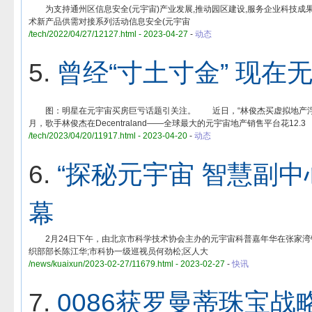
为支持通州区信息安全(元宇宙)产业发展,推动园区建设,服务企业科技成果转
术新产品供需对接系列活动信息安全(元宇宙
/tech/2022/04/27/12127.html - 2023-04-27
-
动态
5.
曾经“寸土寸金” 现在
图：明星在元宇宙买房巨亏话题引关注。 近日，“林俊杰买虚拟地产浮亏9
月，歌手林俊杰在Decentraland——全球最大的元宇宙地产销售平台花12.3
/tech/2023/04/20/11917.html - 2023-04-20
-
动态
6.
“探秘元宇宙 智慧副中
幕
2月24日下午，由北京市科学技术协会主办的元宇宙科普嘉年华在张家湾
织部部长陈江华;市科协一级巡视员何劲松;区人大
/news/kuaixun/2023-02-27/11679.html - 2023-02-27
-
快讯
7.
0086获罗曼蒂珠宝