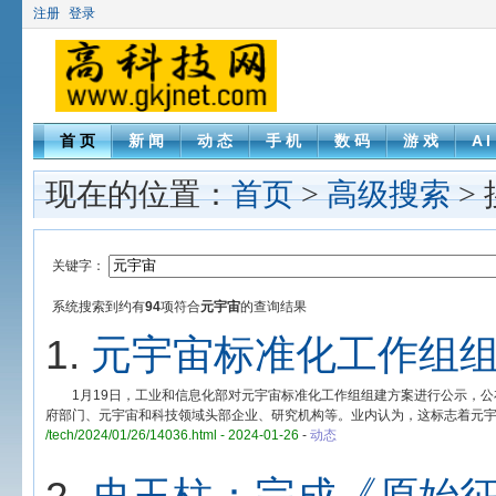
注册
登录
首 页
新 闻
动 态
手 机
数 码
游 戏
A I
现在的位置：
首页
>
高级搜索
>
关键字：
系统搜索到约有
94
项符合
元宇宙
的查询结果
1.
元宇宙标准化工作组
1月19日，工业和信息化部对元宇宙标准化工作组组建方案进行公示，公
府部门、元宇宙和科技领域头部企业、研究机构等。业内认为，这标志着元
/tech/2024/01/26/14036.html - 2024-01-26
-
动态