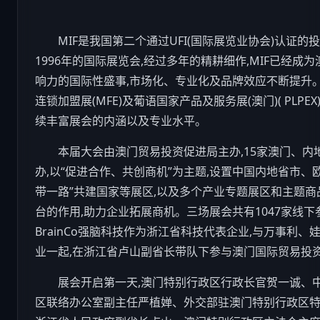
MIF是我国第二个通过UFI(国际展览业协会)认证
1996年的国际展览会,经过多年的精耕细作,MIF已经
响力的国际性盛事,市场化、专业化及品牌效应不断提升。
连锁加盟展(MFE)及葡语国家产品及服务展(澳门)( PLP
续丰富展会的内涵以及专业水平。
本届大会由澳门贸易投资促进局主办,15家澳门、
办,以“促进合作、共创商机”为主题,设置中国内地省市、
带一路”共建国家等展区,以及多个产业专题展区和主题商
台的作用,助力企业拓展商机。三场展会共有1047家线下
BrainCo强脑
科技
作为浙江省
科技
代表企业,与万事利、
业一起,在浙江省卢山副省长带队下参与澳门国际贸易投
展会开启第一天,澳门特别行政区行政长官贺一诚、
区联络办公室副主任严植婵、外交部驻澳门特别行政区