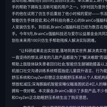
运动功能,辅助他们回归社会回归生活。本次展会上进行
手的帮助下拥有生活新可能的用户之一。9岁时因为意外失
手的他在试用了仿生手后重拾了他小时候的爱好——书法,并且成
智能仿生手体验官,和心怀
科技
向善之心的BrainCo强脑
人安装仿生手。到目前,BrainCo强脑
科技
已经为数百名
手。今年9月,BrainCo强脑
科技
还与爱尔公益基金会共同发
划在未来用100只仿生手帮助残疾人解决实际困难。
“让科研成果走出实验室,落地到真实世界,解决真实世界难
一直坚持的想法,研发的几款产品都是为了”解决难题“而
帮助上肢肢体缺失患者回归社会;智能仿生腿辅助膝盖以
机接口社交沟通训练系统帮孤独症儿童提升语言、行为能力,不
舒压系统和OxyZen仰憩正念助眠舒压系统从个人和机构
想放松减压;深海豚脑机智能安睡仪瞄准困扰近4亿人的睡
拥有一夜好眠。本次展会,BrainCo展示了多款产品,不
和OxyZen正念助眠舒压系统生出了购买意愿。