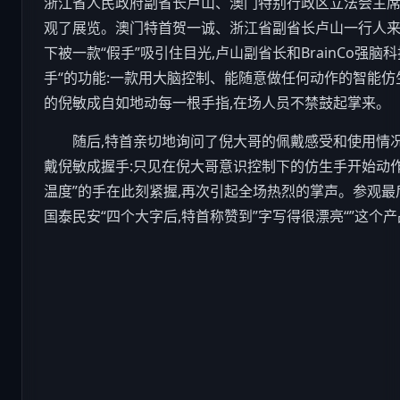
浙江省人民政府副省长卢山、澳门特别行政区立法会主
观了展览。澳门特首贺一诚、浙江省副省长卢山一行人来到B
下被一款“假手”吸引住目光,卢山副省长和BrainCo强脑
科
手“的功能:一款用大脑控制、能随意做任何动作的智能
的倪敏成自如地动每一根手指,在场人员不禁鼓起掌来。
随后,特首亲切地询问了倪大哥的佩戴感受和使用情
戴倪敏成握手:只见在倪大哥意识控制下的仿生手开始动作
温度”的手在此刻紧握,再次引起全场热烈的掌声。参观最
国泰民安“四个大字后,特首称赞到”字写得很漂亮“”这个