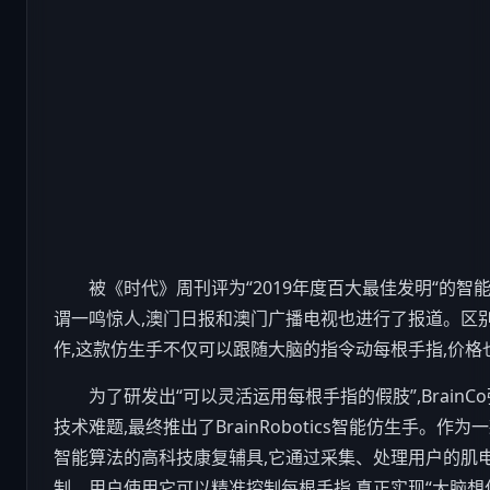
被《时代》周刊评为“2019年度百大最佳发明“的
谓一鸣惊人,澳门日报和澳门广播电视也进行了报道。区
作,这款仿生手不仅可以跟随大脑的指令动每根手指,价
为了研发出“可以灵活运用每根手指的假肢”,BrainC
技术难题,最终推出了BrainRobotics智能仿生手。作
智能
算法的高
科技
康复辅具,它通过采集、处理用户的肌
制。用户使用它可以精准控制每根手指,真正实现“大脑想