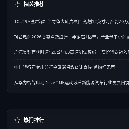
相关推荐
TCL中环投建深圳半导体大硅片项目 规划12英寸月产能70万
抖音电商2026香氛消费趋势：年销超1亿单，产业带中小商
广汽昊铂首获时速120公里L3高速测试牌照， 高阶智驾迈
中信银行石家庄分行金融消保教育让宣传“润物细无声”
从华为智能电动DriveONE运动域看新能源汽车行业发展困
热门排行