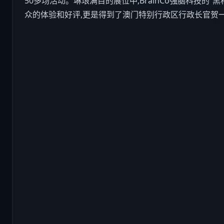
50多场活动。琳琅满目的展位中,BrainCo强脑
科技
的“黑
众的体验和好评,更是得到了澳门特别行政区行政长官贺