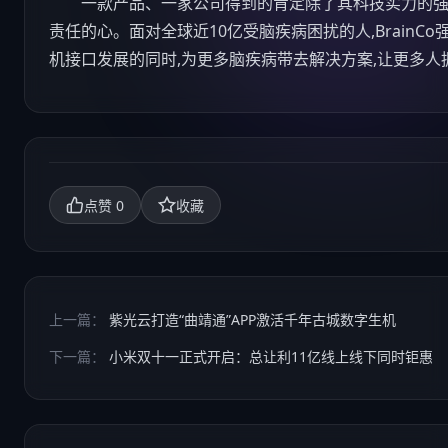
一款产品、一家公司得到的肯定除了其
科技
实力的强
责任的心。面对全球近10亿受脑疾病困扰的人,BrainCo
机接口发展的同时,为更多脑疾病带去解决方案,让更多
0
点赞
收藏
上一篇：
紫光云打造“曲靖通”APP激活千年古城数字生机
下一篇：
小米双十一正式开启：总让利11亿线上线下同时钜惠