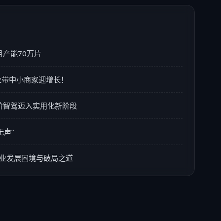
月产能70万片
业带中小商家迎增长！
高阶智驾迈入实用化新阶段
声”
行业发展困境与破局之道