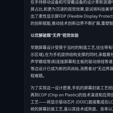
在手持移动设备和可穿戴设备的设计革新浪潮
屏占比,和更为沉浸的视觉效果,尝试将
科技
美
出了柔性显示屏FDP (Flexible Display 
的创新赋能,推动技术创新边界不断扩展,重塑智
以
优解
破题“
无界
”
视觉体验
早期屏幕设计受限于当时的制造工艺,往往带有较宽
示区域),在为
手机
提供结构支撑的同时,承载着
声学模组等)和连接屏幕和主板的驱动排线等诸
等边设计已成为新的风尚标,消费者对“无边界屏
程难题。
为了实现这一设计愿景,
手机
的屏幕封装工艺经历了从CO
再到COP (Chip on Plastic)的技术演进
工艺——将显示驱动芯片 (DDIC)直接集成
统的屏幕封装工艺,虽以其技术成熟度、良率以及