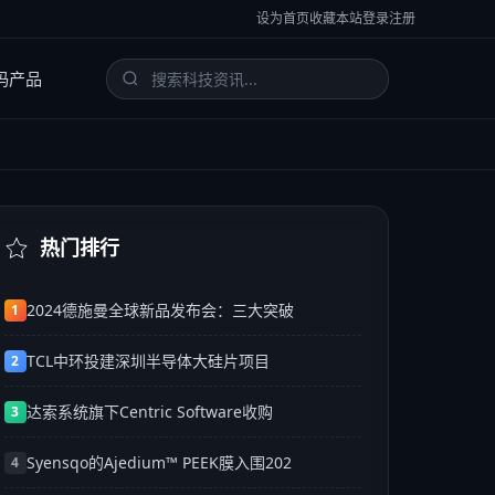
设为首页
收藏本站
登录
注册
码产品
热门排行
2024德施曼全球新品发布会：三大突破
1
TCL中环投建深圳半导体大硅片项目
2
达索系统旗下Centric Software收购
3
Syensqo的Ajedium™ PEEK膜入围202
4