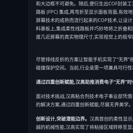
和大边框不可避免。随后,便衍生出COF封装工
路板 (FPC) 集成,再弯折至显示面板背面,有
屏幕技术的成熟而流行起来的COP技术,让设
料基板上,集成柔性线路板并巧妙地将之折叠和
度几近屏幕的真实物理尺寸,实现视觉上的极窄
尽管排线反折的方案让智能
手机
实现了“无界”
碰撞保护空间。当前,行业亟需一项兼具可行
通过
四重
创新
赋能
,
汉高助推
消费电子
“
无界
”
时
面对技术挑战,汉高粘合剂技术电子事业部凭借
的解决方案,通过四重创新赋能,尽展无界美学
创新设计,突破潜能边界
。
汉高首创的柔性显示
越的机械性能,汉高实现了将粘接区域转移至显