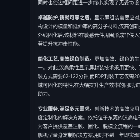
同时也使边框间距进一步缩小,实现了无妥协设
卓越防护,铸就
可靠
之盾
。
显示屏组装需要应对
构设计的模量和延伸率的高分子材料,汉高创新
外线固化后,该材料在敏感元件周围形成非侵入
著提升抗冲击性能。
简化工艺,高效绿色制造
。
更加高效、绿色的生
一。对此,汉高柔性显示屏封装技术采用更快、
装方式需要62-122分钟,而FDP封装工艺仅
域可固化的特性,在大幅提升生产效率的同时,
助力。
专业服务,满足多元需求
。
创新技术的高效应用
度定制化的解决方案。依托位于东莞的汉高电
为客户提供覆盖注胶、固化、脱模全流程的一
舰机型量身定制解决方案,用时不到一年即实