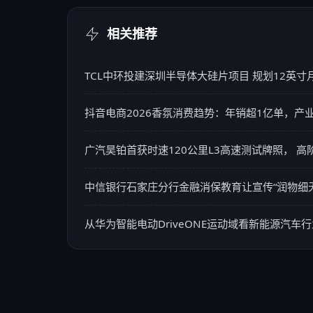
相关推荐
TCL中环投建深圳半导体大硅片项目 规划12英寸
抖音电商2026香氛消费趋势：年销超1亿单，产
广汽昊铂首获时速120公里L3高速测试牌照， 
中信银行石家庄分行金融消保教育让宣传“润物细无
从华为智能电动DriveONE运动域看新能源汽车