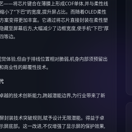
艺——将芯片键合在薄膜上形成COF单体,并与柔性线
效地缩小了“下巴”的宽度,提升屏占比。而随着OLED柔性
计方案变得更加丰富。它通过将芯片直接封装在柔性塑
隐藏至屏幕后方,大幅减少了边框宽度,使
手机
“下巴”厚
四等边。
视觉体验,但由于排线位置相对脆弱,机身内部须预留出
性和商业性的颠覆性技术。
代
卓越的技术创新能力,跨越潜能边界,为行业带来了新
。
屏封装技术突破规则,赋予设计无限潜能。得益于卓
示屏底部。这一改进,不仅增强了显示屏的保护效果,