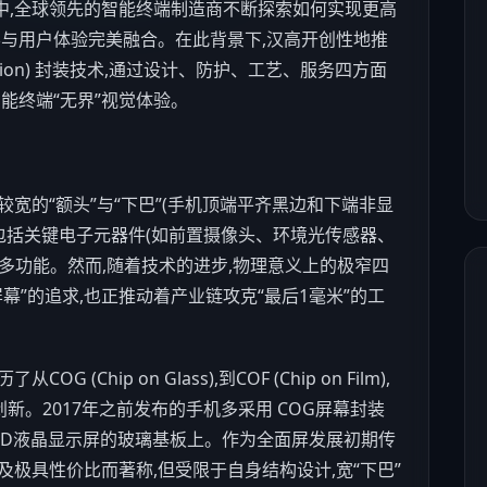
中,全球领先的智能终端制造商不断探索如何实现更高
学与用户体验完美融合。在此背景下,汉高开创性地推
Protection) 封装技术,通过设计、防护、工艺、服务四方面
能终端“无界”视觉体验。
的“额头”与“下巴”(
手机
顶端平齐黑边和下端非显
包括关键电子元器件(如前置摄像头、环境光传感器、
多功能。然而,随着技术的进步,物理意义上的极窄四
幕”的追求,也正推动着产业链攻克“最后1毫米”的工
G (Chip on Glass),到COF (Chip on Film),
和应用创新。2017年之前发布的
手机
多采用 COG屏幕封装
在LCD液晶显示屏的玻璃基板上。作为全面屏发展初期传
极具性价比而著称,但受限于自身结构设计,宽“下巴”